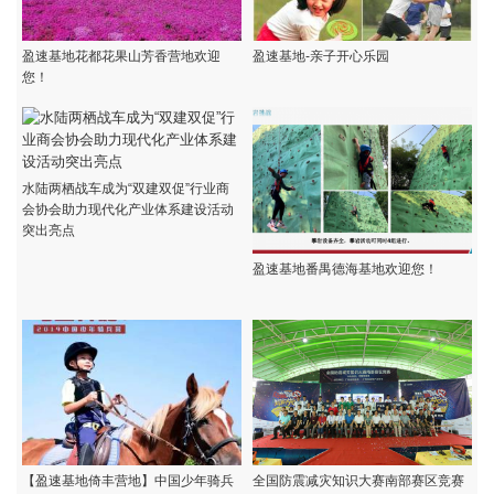
盈速基地花都花果山芳香营地欢迎
盈速基地-亲子开心乐园
您！
水陆两栖战车成为“双建双促”行业商
会协会助力现代化产业体系建设活动
突出亮点
盈速基地番禺德海基地欢迎您！
【盈速基地倚丰营地】中国少年骑兵
全国防震减灾知识大赛南部赛区竞赛