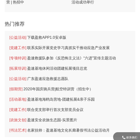
营 | 热招中
活动成功举行
热门推荐
[公益活动]
下载盈救APP1.0安卓版
[党建工作]
联系实际开展党史学习真抓实干推动应急产业发展
[专项特训]
盈速救援队参加《反恐怖主义法》“六进”宣传主题活动
[拓展培训]
盈速基地休闲活动团建拓展项目总览
[公益活动]
广东盈速应急救援志愿队
[假期营]
2020年国庆骑兵营|航空特训营（招生中）
[活动基地]
盈速基地海鸥岛营地-团建拓展&亲子乐园
[党建工作]
联合党支部举行首次支部党员会议
[农旅文创]
盈速安全农旅生态园-实景图片
[书法艺术]
名家挂帅：盈速基地文化长廊暑假书法公益活动月