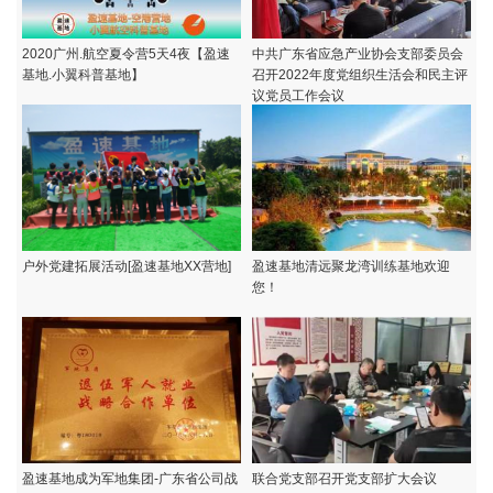
2020广州.航空夏令营5天4夜【盈速
中共广东省应急产业协会支部委员会
基地.小翼科普基地】
召开2022年度党组织生活会和民主评
议党员工作会议
户外党建拓展活动[盈速基地XX营地]
盈速基地清远聚龙湾训练基地欢迎
您！
盈速基地成为军地集团-广东省公司战
联合党支部召开党支部扩大会议