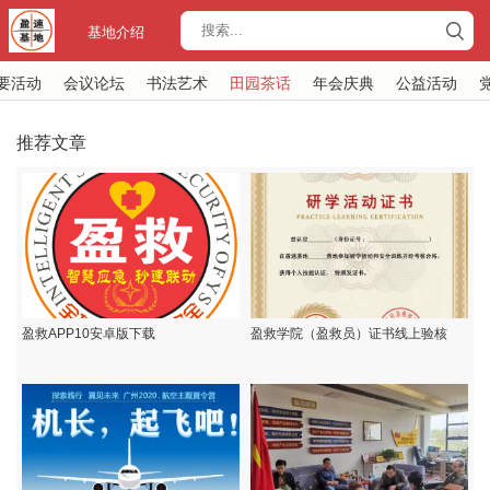
基地介绍
要活动
会议论坛
书法艺术
田园茶话
年会庆典
公益活动
推荐文章
盈救APP10安卓版下载
盈救学院（盈救员）证书线上验核