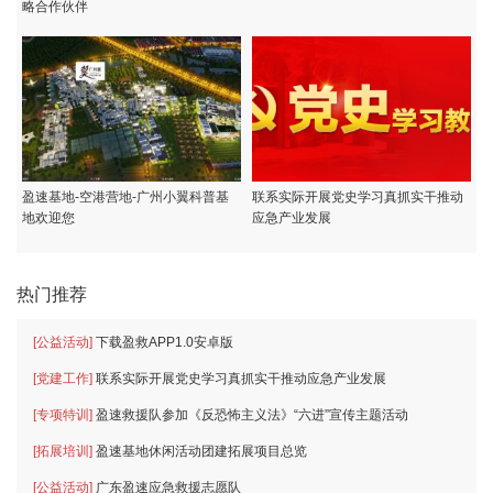
略合作伙伴
盈速基地-空港营地-广州小翼科普基
联系实际开展党史学习真抓实干推动
地欢迎您
应急产业发展
热门推荐
[公益活动]
下载盈救APP1.0安卓版
[党建工作]
联系实际开展党史学习真抓实干推动应急产业发展
[专项特训]
盈速救援队参加《反恐怖主义法》“六进”宣传主题活动
[拓展培训]
盈速基地休闲活动团建拓展项目总览
[公益活动]
广东盈速应急救援志愿队