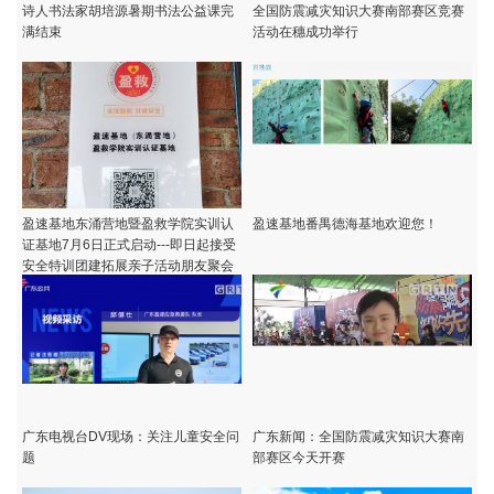
诗人书法家胡培源暑期书法公益课完
全国防震减灾知识大赛南部赛区竞赛
满结束
活动在穗成功举行
盈速基地东涌营地暨盈救学院实训认
盈速基地番禺德海基地欢迎您！
证基地7月6日正式启动---即日起接受
安全特训团建拓展亲子活动朋友聚会
及各类休闲活动
广东电视台DV现场：关注儿童安全问
广东新闻：全国防震减灾知识大赛南
题
部赛区今天开赛