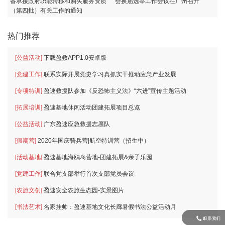
备承接政府职能转移和购买服务资质
会换届选举工作会议在广州召开
（第四批）有关工作的通知
热门推荐
[公益活动]
下载盈救APP1.0安卓版
[党建工作]
联系实际开展党史学习真抓实干推动应急产业发展
[专项特训]
盈速救援队参加《反恐怖主义法》“六进”宣传主题活动
[拓展培训]
盈速基地休闲活动团建拓展项目总览
[公益活动]
广东盈速应急救援志愿队
[假期营]
2020年国庆骑兵营|航空特训营（招生中）
[活动基地]
盈速基地海鸥岛营地-团建拓展&亲子乐园
[党建工作]
联合党支部举行首次支部党员会议
[农旅文创]
盈速安全农旅生态园-实景图片
[书法艺术]
名家挂帅：盈速基地文化长廊暑假书法公益活动月